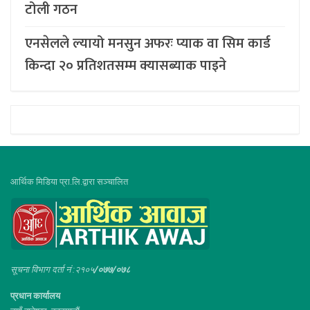
टोली गठन
एनसेलले ल्यायो मनसुन अफरः प्याक वा सिम कार्ड
किन्दा २० प्रतिशतसम्म क्यासब्याक पाइने
आर्थिक मिडिया प्रा.लि.द्वारा सञ्चालित
सूचना विभाग दर्ता नं :२१०५
/०७७/०७८
प्रधान कार्यालय