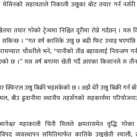
ला मेसिनको सहायताले निकाली उखुका बोट तयार गर्न नर्सरी
मा तयार गरेको ट्रेन्चमा निश्चित दूरीमा रोप्ने गर्दछन् । यस 
लिन सकिन्छ । “गत वर्ष कात्तिके उखु छ बढी फिट उचाइ भएपछ
प्यारा चौधरीले भने, “पानीको तीव्र बहावलाई नियन्त्रण गर
िएको छ ।” यस वर्ष बगरमा खेती गर्दै आएका किसानले रु ती
्विन्टल उखु बिक्री भइसकेको छ । अझै धेरै उखु बिक्री गर्न बा
ल, बीउ ढुवानीमा स्थानीय तहसँगको सहकार्यमा परियोजनाअन
ागेश्वर महाकाली चिनी मिलले क्षमतासमेत वृद्धि गरेका
द् व्यवस्थापन समितिमार्फत कात्तिके उखुखेती स्याली, स