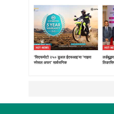
HOT-NEWS
HOT-N
‘सिएफमोटो २५० डुअल ईएफआइ’मा ‘नाइमा
लर्डबुद
स्पेसल अफर’ सार्वजनिक
लिडरसिप