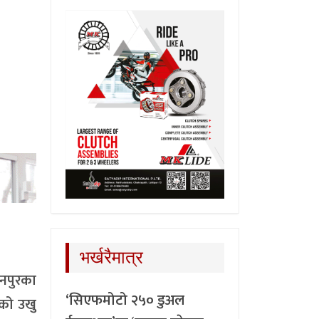
भर्खरैमात्र
चनपुरका
‘सिएफमोटो २५० डुअल
ीको उखु