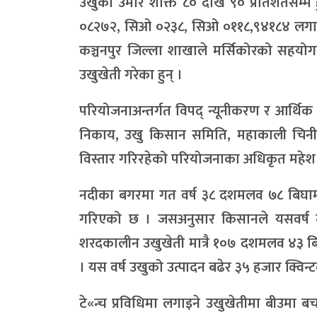
उखुको उमार शक्ति ८० देखि ९० प्रतिशतसम्म ह
०८२७२, सिओ ०२३८, सिओ ०११८,९४१८४ लगायत 
कञ्चनपुर जिल्ला शाखाले मर्सिकोरको सहयो
उखुखेती गरेका हुन् ।
परियोजनाअन्तर्गत विपद् न्यूनीकरण र आर्थिक
निकाय, उखु किसान समिति, महाकाली चिनी 
विस्तार गरिरहेको परियोजनाका अधिकृत महेश 
नदीका बगरमा गत वर्ष ३८ दशमलव ७८ बिघामा उ
गरिएको छ । जसअनुसार किसानले यसवर्ष मा
शरदकालीन उखुखेती मात्रै १०७ दशमलव ४३ बिघ
। यस वर्ष उखुको उत्पादन बढेर ३५ हजार क्विन्
टे«न्च प्रविधिमा लगाइने उखुखेतीमा बीउमा