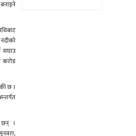
 बनाइने
विधिबाट
ि नदीको
्न सघाउ
न करोड
ँकी छ ।
्तर्गत
 छन् ।
ुनवरा,