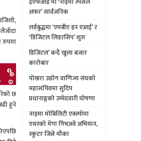
ईएफआइ’मा ‘नाइमा स्पेसल
अफर’ सार्वजनिक
सजिलो,
लर्डबुद्धमा ‘एमबीए इन एआई’ र
लैजाँदा
‘डिजिटल लिडरसिप’ शुरु
 रुपमा
डिजिटल’ बन्दै खुला बजार
कारोबार
पोखरा उद्योग वाणिज्य संघको
महासचिवमा सुदिप
गरेको छ
प्रधानाङ्गको उम्मेदवारी घोषणा
ढी हुने
नाइमा मोबिलिटी एक्स्पोमा
एथरको मेगा गिभअवे अभियान,
गरिएपछि
स्कुटर जित्ने मौका