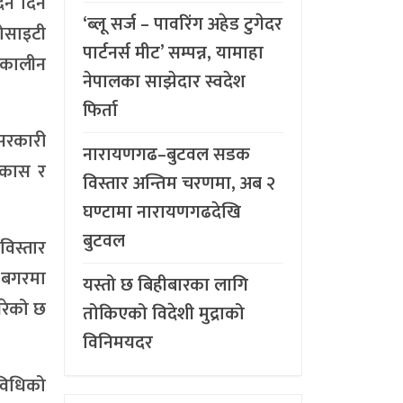
दन दिने
‘ब्लू सर्ज – पावरिंग अहेड टुगेदर
ोसाइटी
पार्टनर्स मीट’ सम्पन्न, यामाहा
दकालीन
नेपालका साझेदार स्वदेश
फिर्ता
 सरकारी
नारायणगढ–बुटवल सडक
िकास र
विस्तार अन्तिम चरणमा, अब २
घण्टामा नारायणगढदेखि
बुटवल
विस्तार
 बगरमा
यस्तो छ बिहीबारका लागि
गरेको छ
तोकिएको विदेशी मुद्राको
विनिमयदर
 विधिको