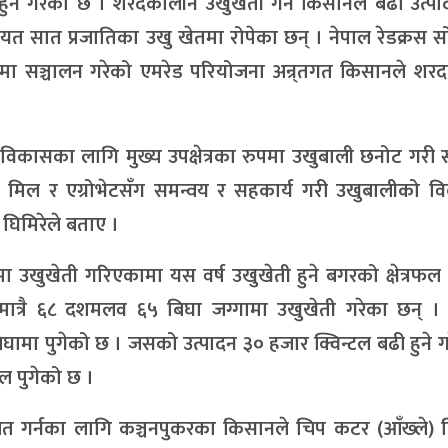
ुने गरेको छ । शरदकालीन उखुखेती गर्ने किसानले बढी उत्पा
सात प्रजातिका उखु खेतमा रोपेका छन् । नेपाल रेडक्रस स
गमा सञ्चालन गरेको एमरेड परियोजना अन्र्तगत किसानले शर
 विकासका लागि मुख्य उपक्षेत्रका रुपमा उखुबाली छनोट गरी
मिल र एग्रोभेटसँग समन्वय र सहकार्य गरी उखुबालीको व
घिमिरेले बताए ।
खुखेती गरिएकामा यस वर्ष उखुखेती हुने बगरको क्षेत्रफल 
त्रै ६८ दशमलव ६५ बिघा जग्गामा उखुखेती गरेका छन् ।
ामा पुगेको छ । जसको उत्पादन ३० हजार क्विन्टल बढी हुने 
टल पुगेको छ ।
 बचत गर्नका लागि कञ्चनपुकरका किसानले चिप कटर (आँख्ले)