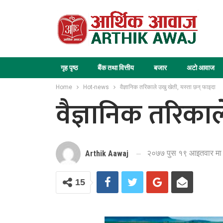
गृह पृष्ठ
बैंक तथा वित्तीय
बजार
अटो आवाज
Home
Hot-news
वैज्ञानिक तरिकाले उखु खेती, यस्ता छन् फाइदा
वैज्ञानिक तरिकाल
२०७७ पुस १९ आइतवार मा 
Arthik Aawaj
15