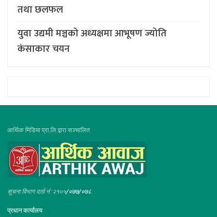
तथा छलफल
युवा उद्यमी मञ्चको अध्यक्षमा आभूषण ज्योति
कंसाकार चयन
आर्थिक मिडिया प्रा.लि.द्वारा सञ्चालित
सूचना विभाग दर्ता नं :२१०५
/०७७/०७८
प्रधान कार्यालय