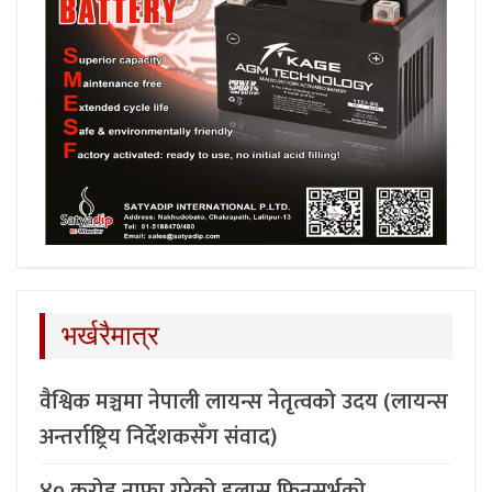
भर्खरैमात्र
वैश्विक मञ्चमा नेपाली लायन्स नेतृत्वको उदय (लायन्स
अन्तर्राष्ट्रिय निर्देशकसँग संवाद)
४० करोड नाफा गरेको हुलास फिनसर्भको