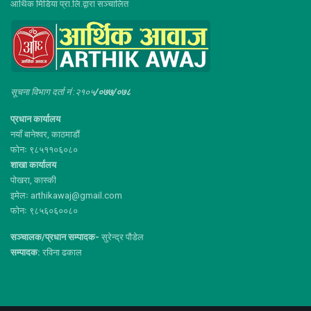
आर्थिक मिडिया प्रा.लि.द्वारा सञ्चालित
सूचना विभाग दर्ता नं :२१०५
/०७७/०७८
प्रधान कार्यालय
नयाँ बानेश्वर, काठमाडौं
फोनः ९८५११०६०८०
शाखा कार्यालय
पोखरा, कास्की
इमेलः arthikawaj@gmail.com
फोनः ९८५६०६००८०
सञ्चालक/प्रधान सम्पादक-
सुरेन्द्र पौडेल
सम्पादक:
रविना ढकाल