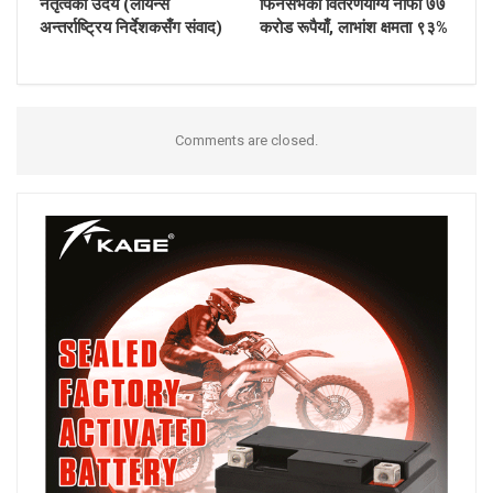
नेतृत्वको उदय (लायन्स
फिनसर्भको वितरणयोग्य नाफा ७७
अन्तर्राष्ट्रिय निर्देशकसँग संवाद)
करोड रूपैयाँ, लाभांश क्षमता ९३%
Comments are closed.