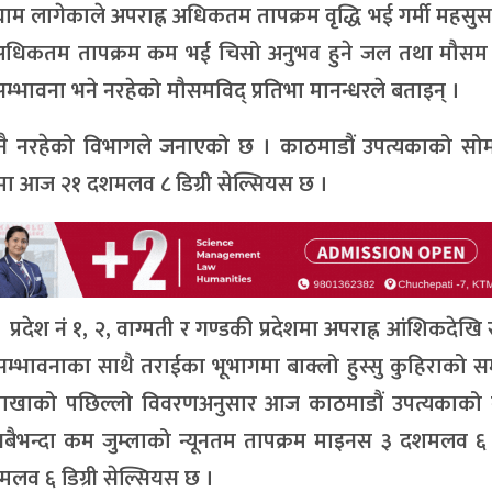
ाम लागेकाले अपराह्न अधिकतम तापक्रम वृद्धि भई गर्मी महस
्न अधिकतम तापक्रम कम भई चिसो अनुभव हुने जल तथा मौसम व
सम्भावना भने नरहेको मौसमविद् प्रतिभा मानन्धरले बताइन् ।
भर नै नरहेको विभागले जनाएको छ । काठमाडौं उपत्यकाको सो
ा आज २१ दशमलव ८ डिग्री सेल्सियस छ ।
देश नं १, २, वाग्मती र गण्डकी प्रदेशमा अपराह्न आंशिकदेखि 
सम्भावनाका साथै तराईका भूभागमा बाक्लो हुस्सु कुहिराको स
ाशाखाको पछिल्लो विवरणअनुसार आज काठमाडौं उपत्यकाको न
सबैभन्दा कम जुम्लाको न्यूनतम तापक्रम माइनस ३ दशमलव ६ ड
मलव ६ डिग्री सेल्सियस छ ।