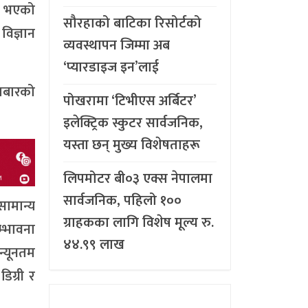
ुस भएको
सौरहाको बाटिका रिसोर्टको
िज्ञान
व्यवस्थापन जिम्मा अब
‘प्यारडाइज इन’लाई
मबारको
पोखरामा ‘टिभीएस अर्बिटर’
इलेक्ट्रिक स्कुटर सार्वजनिक,
यस्ता छन् मुख्य विशेषताहरू
लिपमोटर बी०३ एक्स नेपालमा
सार्वजनिक, पहिलो १००
सामान्य
ग्राहकका लागि विशेष मूल्य रु.
म्भावना
४४.९९ लाख
्यूनतम
िग्री र