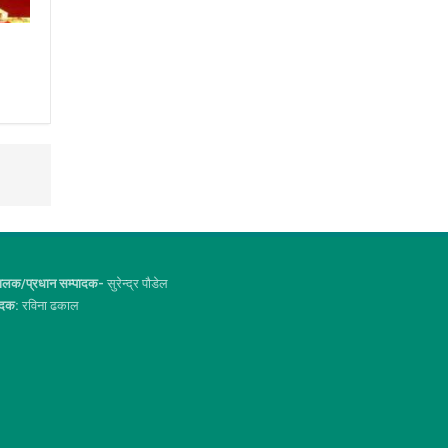
ालक/प्रधान सम्पादक-
सुरेन्द्र पौडेल
ादक:
रविना ढकाल