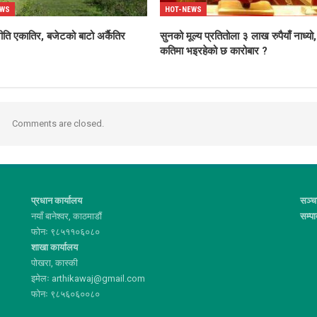
EWS
HOT-NEWS
ीति एकातिर, बजेटको बाटो अर्कैतिर
सुनको मूल्य प्रतितोला ३ लाख रुपैयाँ नाध्यो,
कतिमा भइरहेको छ कारोबार ?
Comments are closed.
प्रधान कार्यालय
सञ्च
नयाँ बानेश्वर, काठमाडौं
सम्प
फोनः ९८५११०६०८०
शाखा कार्यालय
पोखरा, कास्की
इमेलः arthikawaj@gmail.com
फोनः ९८५६०६००८०