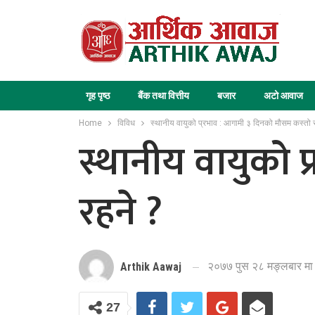
गृह पृष्ठ
बैंक तथा वित्तीय
बजार
अटो आवाज
Home
विविध
स्थानीय वायुको प्रभाव : आगामी ३ दिनको मौसम कस्तो र
स्थानीय वायुको 
रहने ?
२०७७ पुस २८ मङ्लबार मा
Arthik Aawaj
27