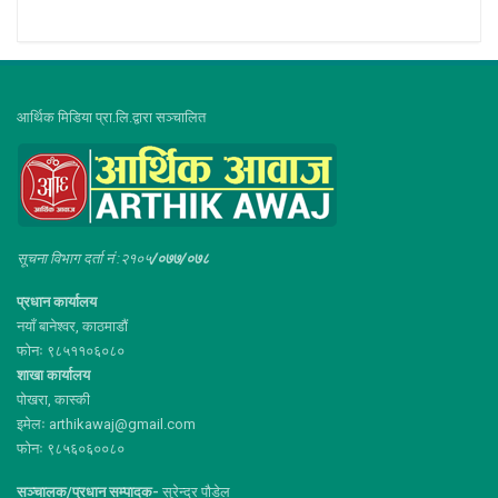
आर्थिक मिडिया प्रा.लि.द्वारा सञ्चालित
सूचना विभाग दर्ता नं :२१०५
/०७७/०७८
प्रधान कार्यालय
नयाँ बानेश्वर, काठमाडौं
फोनः ९८५११०६०८०
शाखा कार्यालय
पोखरा, कास्की
इमेलः arthikawaj@gmail.com
फोनः ९८५६०६००८०
सञ्चालक/प्रधान सम्पादक-
सुरेन्द्र पौडेल