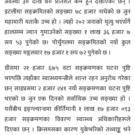
अवस्था ३० देखि ७० प्रतिशत कम हुने देखाएका छन् ।
इटलीमा सङ्क्रमितको सङ्ख्या ७८ हजार नाघेको छ जुन
महामारी यताकै उच्च हो । त्यहाँ २०२ जनाको मृत्यु भएसँगै
हालसम्म ज्यान गुमाउनेको सङ्ख्या १ लाख ३६ हजार ७
सय ५३ पुगेको छ। पोर्चुगलमा सङ्क्रमितको नयाँ कुल
सङ्ख्या मङ्गलवार १७ हजार १ सय ७२ पुगेको छ ।
ग्रीसमा २१ हजार ६७५ वटा सङ्क्रमणका घटना पुष्टि
भएपछि त्यहाँका स्वास्थ्यमन्त्रीले शान्त रहन अनुरोध गरेका
छन् साइप्रसमा २ हजार २४१ नयाँ सङ्क्रमणका घटना पुष्टि
भएको छ जुन एक दिनको सर्वाधिक उच्च सङ्ख्या हो ।
यसैबीच इङ्ग्ल्यान्डमा कीर्तिमानी १ लाख १७ हजार ०९३
हजार सङ्क्रमणका विवरण स्वास्थ्य अधिकारीहरूले
दिएका छन् । क्रिसमसका कारण युकेभरिको तथ्याङ्क भने