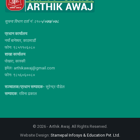
सूचना विभाग दर्ता नं :२१०५
/०७७/०७८
प्रधान कार्यालय
नयाँ बानेश्वर, काठमाडौं
फोनः ९८५११०६०८०
शाखा कार्यालय
पोखरा, कास्की
इमेलः arthikawaj@gmail.com
फोनः ९८५६०६००८०
सञ्चालक/प्रधान सम्पादक-
सुरेन्द्र पौडेल
सम्पादक:
रविना ढकाल
© 2026 - Arthik Awaj. All Rights Reserved.
Website Design:
Starnepal Infosys & Education Pvt. Ltd.