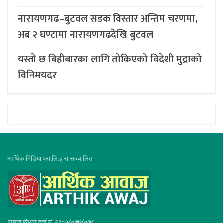
नारायणगढ–बुटवल सडक विस्तार अन्तिम चरणमा,
अब २ घण्टामा नारायणगढदेखि बुटवल
यस्तो छ बिहीबारका लागि तोकिएको विदेशी मुद्राको
विनिमयदर
आर्थिक मिडिया प्रा.लि.द्वारा सञ्चालित
सूचना विभाग दर्ता नं :२१०५
/०७७/०७८