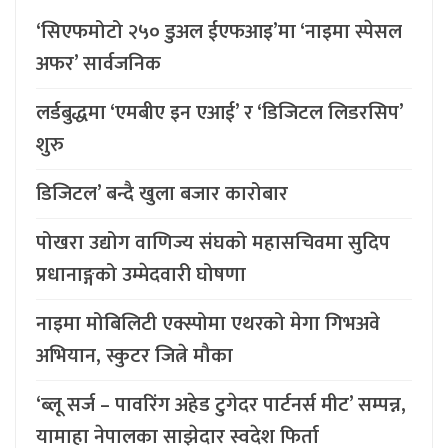
‘सिएफमोटो २५० डुअल ईएफआइ’मा ‘नाइमा स्पेसल
अफर’ सार्वजनिक
लर्डबुद्धमा ‘एमबीए इन एआई’ र ‘डिजिटल लिडरसिप’
शुरु
डिजिटल’ बन्दै खुला बजार कारोबार
पोखरा उद्योग वाणिज्य संघको महासचिवमा सुदिप
प्रधानाङ्गको उम्मेदवारी घोषणा
नाइमा मोबिलिटी एक्स्पोमा एथरको मेगा गिभअवे
अभियान, स्कुटर जित्ने मौका
‘ब्लू सर्ज – पावरिंग अहेड टुगेदर पार्टनर्स मीट’ सम्पन्न,
यामाहा नेपालका साझेदार स्वदेश फिर्ता