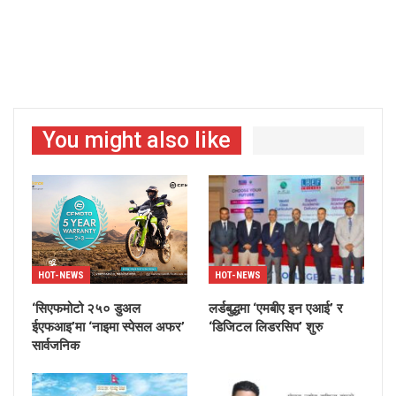
You might also like
HOT-NEWS
HOT-NEWS
‘सिएफमोटो २५० डुअल
लर्डबुद्धमा ‘एमबीए इन एआई’ र
ईएफआइ’मा ‘नाइमा स्पेसल अफर’
‘डिजिटल लिडरसिप’ शुरु
सार्वजनिक