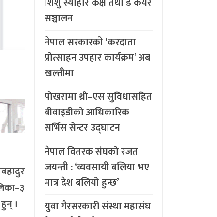
शिशु स्याहार कक्ष तथा डे केयर
सञ्चालन
नेपाल सरकारको ‘करदाता
प्रोत्साहन उपहार कार्यक्रम’ अब
खल्तीमा
पोखरामा थ्री–एस सुविधासहित
बीवाइडीको आधिकारिक
सर्भिस सेन्टर उद्घाटन
नेपाल वितरक संघको रजत
जयन्ती : ‘व्यवसायी बलिया भए
मबहादुर
मात्र देश बलियो हुन्छ’
ालिका–३
ुन् ।
युवा गैरसरकारी संस्था महासंघ