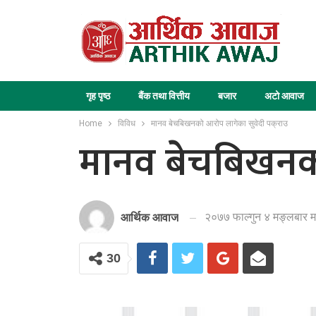
गृह पृष्ठ
बैंक तथा वित्तीय
बजार
अटो आवाज
Home
विविध
मानव बेचबिखनको आरोप लागेका सुवेदी पक्राउ
मानव बेचबिखनको
२०७७ फाल्गुन ४ मङ्लबार म
आर्थिक आवाज
30