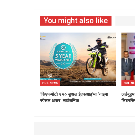
You might also like
HOT-NEWS
HOT-N
‘सिएफमोटो २५० डुअल ईएफआइ’मा ‘नाइमा
लर्डबुद
स्पेसल अफर’ सार्वजनिक
लिडरसिप