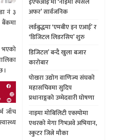
ईएफआइ’मा ‘नाइमा स्पेसल
अफर’ सार्वजनिक
डा नं ३
बैंकमा
लर्डबुद्धमा ‘एमबीए इन एआई’ र
‘डिजिटल लिडरसिप’ शुरु
ने भएको
डिजिटल’ बन्दै खुला बजार
ँपालिका
कारोबार
छ ।
पोखरा उद्योग वाणिज्य संघको
महासचिवमा सुदिप
प्रधानाङ्गको उम्मेदवारी घोषणा
भ जाँच
नाइमा मोबिलिटी एक्स्पोमा
वास्थ्य
एथरको मेगा गिभअवे अभियान,
स्कुटर जित्ने मौका