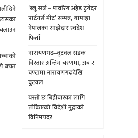
‘ब्लू सर्ज – पावरिंग अहेड टुगेदर
ोलीदिने
पार्टनर्स मीट’ सम्पन्न, यामाहा
 त्यसका
नेपालका साझेदार स्वदेश
ं चलाउन
फिर्ता
नारायणगढ–बुटवल सडक
बच्चाको
विस्तार अन्तिम चरणमा, अब २
ोरी बचत
घण्टामा नारायणगढदेखि
बुटवल
यस्तो छ बिहीबारका लागि
तोकिएको विदेशी मुद्राको
विनिमयदर