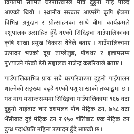
विगतमा सीमित घरपारिवारले मात्र दुहुनो गाई पाल्दै
आएको थियो । स्थानीय सरकार आएसँगै कृषि क्षेत्रमा
विभिन्न अनुदान र प्रोत्साहनका साथै बीमा कार्यक्रमले
पशुपालक उत्साहित हुँदै गएको सिदिङ्वा गाउँपालिकाका
कृषि शाखा प्रमुख विकास थेवेले बताए । गाउँपालिकामा
उत्पादन भएको दूध ताप्लेजुङ, पाँचथर र इलामसम्म
पु¥याउने गरेको डेरी सञ्चालक राजेन्द्र कडरियाले बताए ।
गाउँपालिकाभित्र प्रायः सबै घरपरिवारमा दुहुनो गाईपालन
थाल्नेको सङ्ख्या बढ्दै गएको पशु शाखाको तथ्याङ्कमा छ ।
गत माघ मसान्तसम्ममा सिदिङ्वा गाउँपालिकामा ९६७ वटा
दुहुनो गाईबाट चार दशमलव पाँच मेट्रिक टन, ७५८ वटा
भैँसीबाट दुई मेट्रिक टन र १५० चौँरीबाट एक मेट्रिक टन
दुग्ध पदार्थप्रति महिना उत्पादन हुँदै आएको छ ।