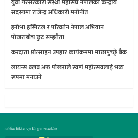
युवा गैरसरकारी संस्था महासंघ नेपालको केन्द्रीय
सदस्यमा राजेन्द्र अधिकारी मनोनीत
इनोभा हस्पिटल र परिवर्तन नेपाल अभियान
पोखराबीच छुट सम्झौता
करदाता प्रोत्साहन उपहार कार्यक्रममा माछापुच्छ्र्रे बैंक
लायन्स क्लब अफ पोखराले स्वर्ण महोत्सवलाई भव्य
रूपमा मनाउने
आर्थिक मिडिया प्रा.लि.द्वारा सञ्चालित