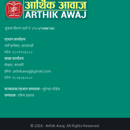
सूचना विभाग दर्ता नं :२१०५
/०७७/०७८
प्रधान कार्यालय
नयाँ बानेश्वर, काठमाडौं
फोनः ९८५११०६०८०
शाखा कार्यालय
पोखरा, कास्की
इमेलः arthikawaj@gmail.com
फोनः ९८५६०६००८०
सञ्चालक/प्रधान सम्पादक-
सुरेन्द्र पौडेल
सम्पादक:
रविना ढकाल
© 2026 - Arthik Awaj. All Rights Reserved.