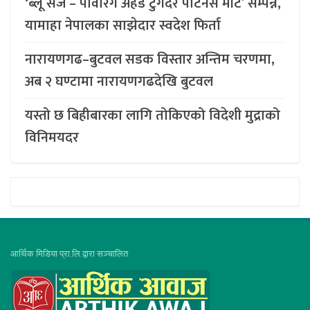
‘ब्लू सर्ज – पावरिंग अहेड टुगेदर पार्टनर्स मीट’ सम्पन्न,
यामाहा नेपालका साझेदार स्वदेश फिर्ता
नारायणगढ–बुटवल सडक विस्तार अन्तिम चरणमा,
अब २ घण्टामा नारायणगढदेखि बुटवल
यस्तो छ बिहीबारका लागि तोकिएको विदेशी मुद्राको
विनिमयदर
आर्थिक मिडिया प्रा.लि.द्वारा सञ्चालित