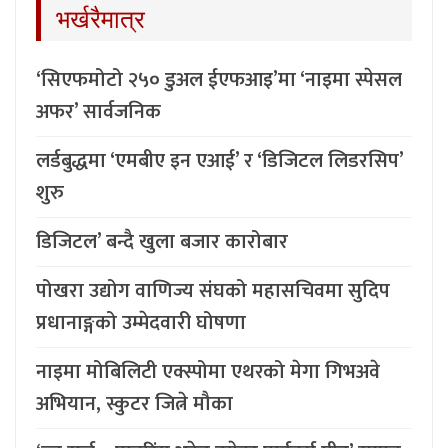
भर्खरैमात्र
‘सिएफमोटो २५० डुअल ईएफआइ’मा ‘नाइमा स्पेसल
अफर’ सार्वजनिक
लर्डबुद्धमा ‘एमबीए इन एआई’ र ‘डिजिटल लिडरसिप’
शुरु
डिजिटल’ बन्दै खुला बजार कारोबार
पोखरा उद्योग वाणिज्य संघको महासचिवमा सुदिप
प्रधानाङ्गको उम्मेदवारी घोषणा
नाइमा मोबिलिटी एक्स्पोमा एथरको मेगा गिभअवे
अभियान, स्कुटर जित्ने मौका