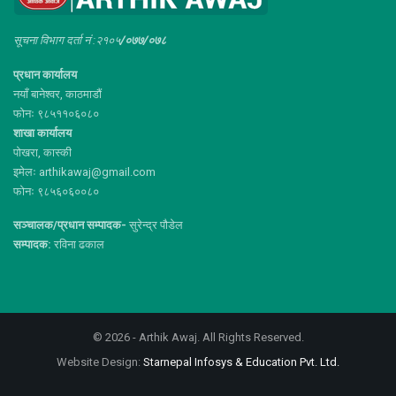
सूचना विभाग दर्ता नं :२१०५
/०७७/०७८
प्रधान कार्यालय
नयाँ बानेश्वर, काठमाडौं
फोनः ९८५११०६०८०
शाखा कार्यालय
पोखरा, कास्की
इमेलः arthikawaj@gmail.com
फोनः ९८५६०६००८०
सञ्चालक/प्रधान सम्पादक-
सुरेन्द्र पौडेल
सम्पादक:
रविना ढकाल
© 2026 - Arthik Awaj. All Rights Reserved.
Website Design:
Starnepal Infosys & Education Pvt. Ltd.