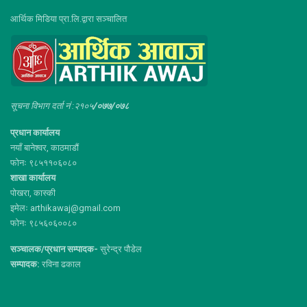
आर्थिक मिडिया प्रा.लि.द्वारा सञ्चालित
सूचना विभाग दर्ता नं :२१०५
/०७७/०७८
प्रधान कार्यालय
नयाँ बानेश्वर, काठमाडौं
फोनः ९८५११०६०८०
शाखा कार्यालय
पोखरा, कास्की
इमेलः arthikawaj@gmail.com
फोनः ९८५६०६००८०
सञ्चालक/प्रधान सम्पादक-
सुरेन्द्र पौडेल
सम्पादक:
रविना ढकाल