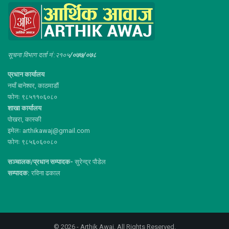
सूचना विभाग दर्ता नं :२१०५
/०७७/०७८
प्रधान कार्यालय
नयाँ बानेश्वर, काठमाडौं
फोनः ९८५११०६०८०
शाखा कार्यालय
पोखरा, कास्की
इमेलः arthikawaj@gmail.com
फोनः ९८५६०६००८०
सञ्चालक/प्रधान सम्पादक-
सुरेन्द्र पौडेल
सम्पादक:
रविना ढकाल
© 2026 - Arthik Awaj. All Rights Reserved.