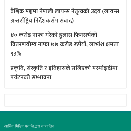
वैश्विक मञ्चमा नेपाली लायन्स नेतृत्वको उदय (लायन्स
अन्तर्राष्ट्रिय निर्देशकसँग संवाद)
४० करोड नाफा गरेको हुलास फिनसर्भको
वितरणयोग्य नाफा ७७ करोड रूपैयाँ, लाभांश क्षमता
९३%
प्रकृति, संस्कृति र इतिहासले सजिएको मर्स्याङ्दीमा
पर्यटनको सम्भावना
आर्थिक मिडिया प्रा.लि.द्वारा सञ्चालित