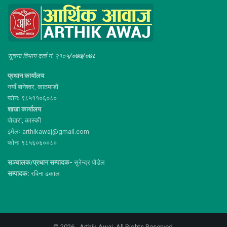
सूचना विभाग दर्ता नं :२१०५
/०७७/०७८
प्रधान कार्यालय
नयाँ बानेश्वर, काठमाडौं
फोनः ९८५११०६०८०
शाखा कार्यालय
पोखरा, कास्की
इमेलः arthikawaj@gmail.com
फोनः ९८५६०६००८०
सञ्चालक/प्रधान सम्पादक-
सुरेन्द्र पौडेल
सम्पादक:
रविना ढकाल
© 2026 - Arthik Awaj. All Rights Reserved.