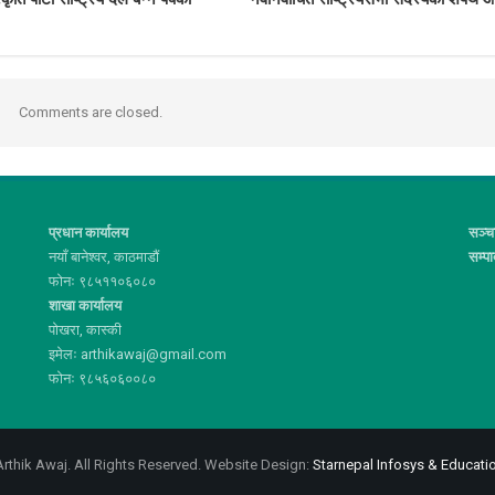
Comments are closed.
प्रधान कार्यालय
सञ्च
नयाँ बानेश्वर, काठमाडौं
सम्प
फोनः ९८५११०६०८०
शाखा कार्यालय
पोखरा, कास्की
इमेलः arthikawaj@gmail.com
फोनः ९८५६०६००८०
rthik Awaj. All Rights Reserved.
Website Design:
Starnepal Infosys & Educatio