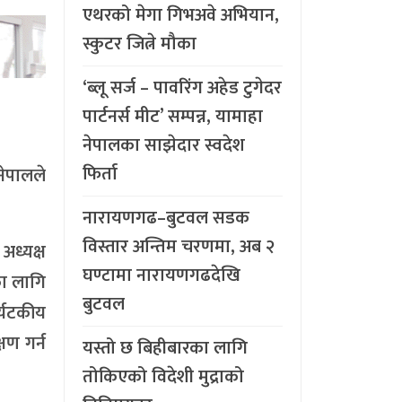
एथरको मेगा गिभअवे अभियान,
स्कुटर जित्ने मौका
‘ब्लू सर्ज – पावरिंग अहेड टुगेदर
पार्टनर्स मीट’ सम्पन्न, यामाहा
नेपालका साझेदार स्वदेश
फिर्ता
नेपालले
।
नारायणगढ–बुटवल सडक
विस्तार अन्तिम चरणमा, अब २
ध्यक्ष
घण्टामा नारायणगढदेखि
नका लागि
बुटवल
र्यटकीय
्षण गर्न
यस्तो छ बिहीबारका लागि
तोकिएको विदेशी मुद्राको