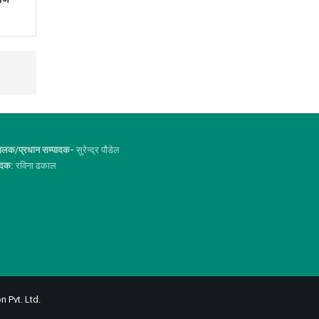
ालक/प्रधान सम्पादक-
सुरेन्द्र पौडेल
ादक:
रविना ढकाल
n Pvt. Ltd.