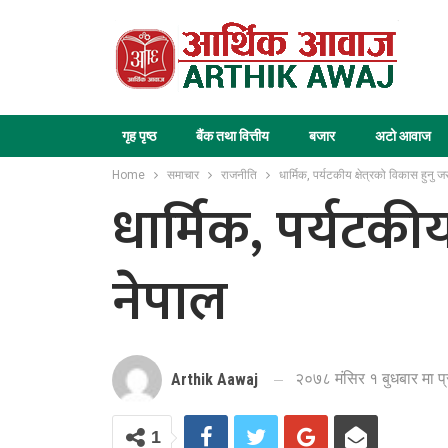
गृह पृष्ठ
बैंक तथा वित्तीय
बजार
अटो आवाज
Home
समाचार
राजनीति
धार्मिक, पर्यटकीय क्षेत्रको विकास हुनु जर
धार्मिक, पर्यटकीय
नेपाल
२०७८ मंसिर १ बुधबार मा प
Arthik Aawaj
1