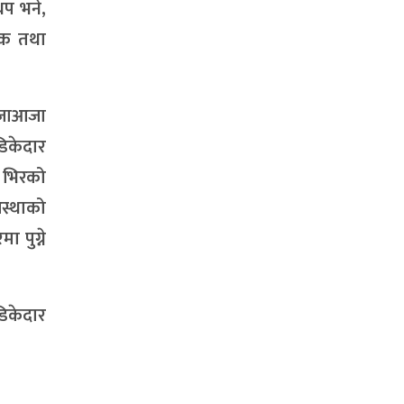
प भने,
मिक तथा
पूजाआजा
डिकेदार
् भिरको
स्थाको
 पुग्ने
डिकेदार