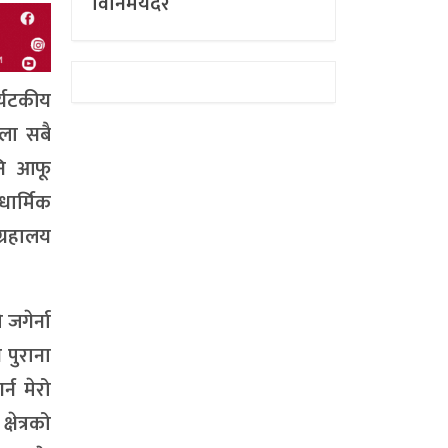
विनिमयदर
र्यटकीय
ेला सबै
नि आफू
धार्मिक
ग्रहालय
 जगेर्ना
 पुराना
्न मेरो
्षेत्रको