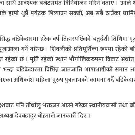
ुका साथै आवश्यक बजेटसमेत विनियोजन गरिने बताए । उनले थ
्नसके हामी थुप्रै पर्यटक भित्र्याउन सक्छौँ, अब सबै ठाउँका धार्
्रसिद्ध बडिकेदारमा हरेक वर्ष तिहारपछिको चतुर्दशी तिथिमा 
ूजाआजा गर्ने गरिन्छ । शिवजीको प्रतिमूर्तिका रूपमा रहेको ब
मेत रहेको छ । मूर्ति रहेको स्थान भौगोलिकरुपमा विकट अर्थात
मा भन्दा बडिकेदारमा विभिन्न जातजाति भाषाभाषीको समान आ
त नभएका अधिकांश महिला पुरुष पुत्रलाभको कामना गर्दै बडिकेदारमा
देशबाट पनि तीर्थालु भक्तजन आउने गरेका स्थानीयवासी तथा ब
 अध्यक्ष देवबहादुर बोहराले जानकारी दिए ।