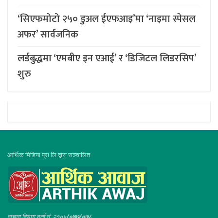
‘सिएफमोटो २५० डुअल ईएफआइ’मा ‘नाइमा स्पेसल
अफर’ सार्वजनिक
लर्डबुद्धमा ‘एमबीए इन एआई’ र ‘डिजिटल लिडरसिप’
शुरु
आर्थिक मिडिया प्रा.लि.द्वारा सञ्चालित
सूचना विभाग दर्ता नं :२१०५
/०७७/०७८