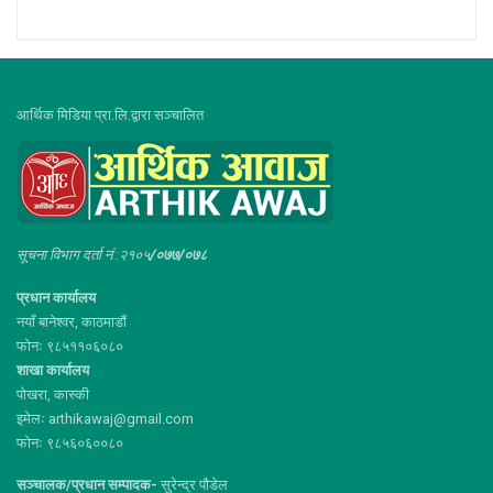
आर्थिक मिडिया प्रा.लि.द्वारा सञ्चालित
सूचना विभाग दर्ता नं :२१०५
/०७७/०७८
प्रधान कार्यालय
नयाँ बानेश्वर, काठमाडौं
फोनः ९८५११०६०८०
शाखा कार्यालय
पोखरा, कास्की
इमेलः arthikawaj@gmail.com
फोनः ९८५६०६००८०
सञ्चालक/प्रधान सम्पादक-
सुरेन्द्र पौडेल