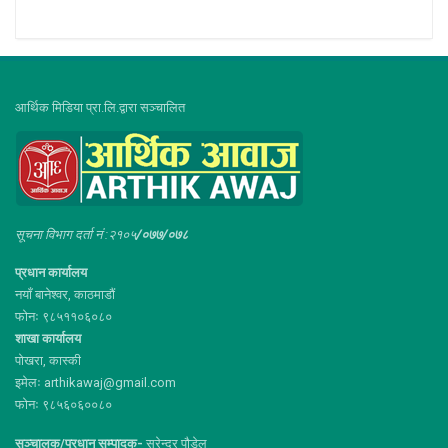
आर्थिक मिडिया प्रा.लि.द्वारा सञ्चालित
सूचना विभाग दर्ता नं :२१०५
/०७७/०७८
प्रधान कार्यालय
नयाँ बानेश्वर, काठमाडौं
फोनः ९८५११०६०८०
शाखा कार्यालय
पोखरा, कास्की
इमेलः arthikawaj@gmail.com
फोनः ९८५६०६००८०
सञ्चालक/प्रधान सम्पादक-
सुरेन्द्र पौडेल