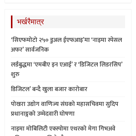
भर्खरैमात्र
‘सिएफमोटो २५० डुअल ईएफआइ’मा ‘नाइमा स्पेसल
अफर’ सार्वजनिक
लर्डबुद्धमा ‘एमबीए इन एआई’ र ‘डिजिटल लिडरसिप’
शुरु
डिजिटल’ बन्दै खुला बजार कारोबार
पोखरा उद्योग वाणिज्य संघको महासचिवमा सुदिप
प्रधानाङ्गको उम्मेदवारी घोषणा
नाइमा मोबिलिटी एक्स्पोमा एथरको मेगा गिभअवे