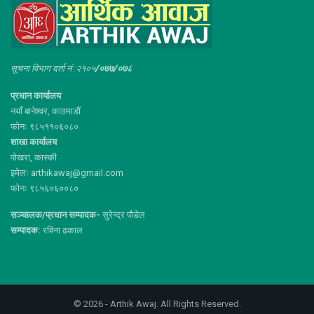
सूचना विभाग दर्ता नं :२१०५
/०७७/०७८
प्रधान कार्यालय
नयाँ बानेश्वर, काठमाडौं
फोनः ९८५११०६०८०
शाखा कार्यालय
पोखरा, कास्की
इमेलः arthikawaj@gmail.com
फोनः ९८५६०६००८०
सञ्चालक/प्रधान सम्पादक-
सुरेन्द्र पौडेल
सम्पादक:
रविना ढकाल
© 2026 - Arthik Awaj. All Rights Reserved.