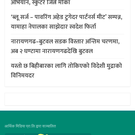
अभियान, स्कुटर जित्ने मौका
‘ब्लू सर्ज – पावरिंग अहेड टुगेदर पार्टनर्स मीट’ सम्पन्न,
यामाहा नेपालका साझेदार स्वदेश फिर्ता
नारायणगढ–बुटवल सडक विस्तार अन्तिम चरणमा,
अब २ घण्टामा नारायणगढदेखि बुटवल
यस्तो छ बिहीबारका लागि तोकिएको विदेशी मुद्राको
विनिमयदर
आर्थिक मिडिया प्रा.लि.द्वारा सञ्चालित