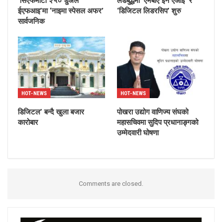
‘सिएफमोटो २५० डुअल
लर्डबुद्धमा ‘एमबीए इन एआई’ र
ईएफआइ’मा ‘नाइमा स्पेसल अफर’
‘डिजिटल लिडरसिप’ शुरु
सार्वजनिक
HOT-NEWS
HOT-NEWS
डिजिटल’ बन्दै खुला बजार
पोखरा उद्योग वाणिज्य संघको
कारोबार
महासचिवमा सुदिप प्रधानाङ्गको
उम्मेदवारी घोषणा
Comments are closed.