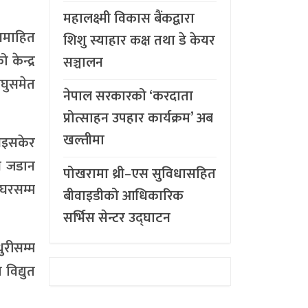
महालक्ष्मी विकास बैंकद्वारा
 समाहित
शिशु स्याहार कक्ष तथा डे केयर
केन्द्र
सञ्चालन
ँघुसमेत
नेपाल सरकारको ‘करदाता
प्रोत्साहन उपहार कार्यक्रम’ अब
खल्तीमा
 भइसकेर
इन जडान
पोखरामा थ्री–एस सुविधासहित
 घरसम्म
बीवाइडीको आधिकारिक
सर्भिस सेन्टर उद्घाटन
ुरीसम्म
विद्युत