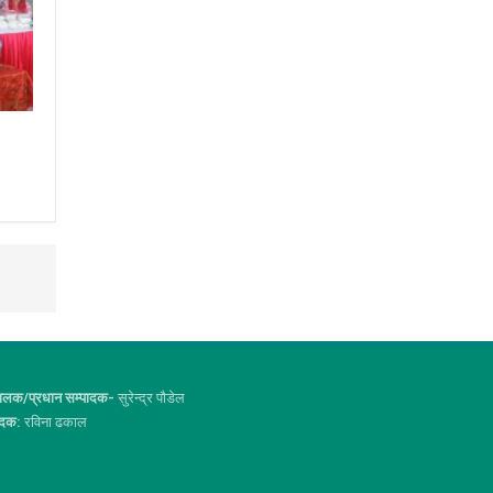
ालक/प्रधान सम्पादक-
सुरेन्द्र पौडेल
ादक:
रविना ढकाल