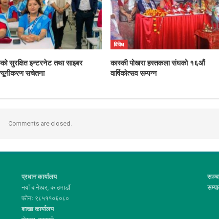
विविध
ंकको सुरक्षित इन्टरनेट तथा साइबर
कास्की पोखरा हस्तकला संघको १६औं
्यूनीकरण सचेतना
वार्षिकोत्सव सम्पन्न
Comments are closed.
प्रधान कार्यालय
सञ्च
नयाँ बानेश्वर, काठमाडौं
सम्प
फोनः ९८५११०६०८०
शाखा कार्यालय