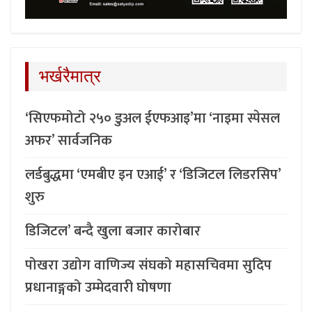
भर्खरैमात्र
‘सिएफमोटो २५० डुअल ईएफआइ’मा ‘नाइमा स्पेसल
अफर’ सार्वजनिक
लर्डबुद्धमा ‘एमबीए इन एआई’ र ‘डिजिटल लिडरसिप’
शुरु
डिजिटल’ बन्दै खुला बजार कारोबार
पोखरा उद्योग वाणिज्य संघको महासचिवमा सुदिप
प्रधानाङ्गको उम्मेदवारी घोषणा