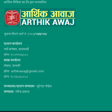
आर्थिक मिडिया प्रा.लि.द्वारा सञ्चालित
सूचना विभाग दर्ता नं :२१०५
/०७७/०७८
प्रधान कार्यालय
नयाँ बानेश्वर, काठमाडौं
फोनः ९८५११०६०८०
शाखा कार्यालय
पोखरा, कास्की
इमेलः arthikawaj@gmail.com
फोनः ९८५६०६००८०
सञ्चालक/प्रधान सम्पादक-
सुरेन्द्र पौडेल
सम्पादक:
रविना ढकाल