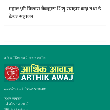
महालक्ष्मी विकास बैंकद्वारा शिशु स्याहार कक्ष तथा डे
केयर सञ्चालन
आर्थिक मिडिया प्रा.लि.द्वारा सञ्चालित
सूचना विभाग दर्ता नं :२१०५
/०७७/०७८
प्रधान कार्यालय
नयाँ बानेश्वर, काठमाडौं
फोनः ९८५११०६०८०