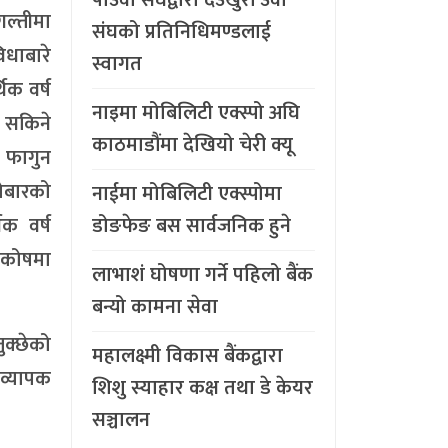
गल्तीमा
संघको प्रतिनिधिमण्डलाई
िधाबारे
स्वागत
िक वर्ष
नाइमा मोबिलिटी एक्स्पो अघि
 सकिने
काठमाडौंमा देखियो चेरी क्यू
ि फागुन
रोबारको
नाईमा मोबिलिटी एक्स्पोमा
डोङफेङ बस सार्वजनिक हुने
क वर्ष
 कोषमा
लाभाशं घोषणा गर्ने पहिलो बैंक
बन्यो कामना सेवा
ुक्छेको
महालक्ष्मी विकास बैंकद्वारा
 व्यापक
शिशु स्याहार कक्ष तथा डे केयर
सञ्चालन