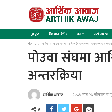
गृह पृष्ठ
बैंक तथा वित्तीय
बजार
अटो आवाज
Home
विविध
पोउवा संघमा आर्थिक ऐन र त्यसका प्रावधानबारे अन्तरक्
पोउवा संघमा आर्
अन्तरक्रिया
२०७७ माघ २६ सोमवार मा प
आर्थिक आवाज
9