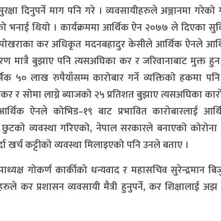
 सुरक्षा दिनुपर्ने माग पनि गरे । व्यवसायीहरुले अञ्जानमा गरेको 
उनको भनाई थियो । कार्यक्रममा आर्थिक ऐन २०७७ ले दिएका सुव
्यालय पोखराका कर अधिकृत मदनबहादुर केसीले आर्थिक ऐनले आर्थ
ात्रै बुझाए पनि त्यसअघिका कर र जरिवानाबाट मुक्त हुन
षिक ५० लाख रुपैयाँसम्म कारोबार गर्ने व्यक्तिको हकमा पन
आयकर र सोमा लाग्ने ब्याजको २५ प्रतिशत बुझाए त्यसअघिका का
आर्थिक ऐनले कोभिड–१९ बाट प्रभावित कारोबारलाई आर्थि
 छुटको व्यवस्था गरिएको, नेपाल सरकारले बनाएको कोरोना
खर्च कट्टीको व्यवस्था मिलाइएको पनि उनले बताए ।
ध्यक्ष गोकर्ण कार्कीको धन्यवाद र महासचिव सुरेन्द्रमान बिज
रुले कर प्रशासन व्यवसायी मैत्री हुनुपर्ने, कर शिक्षालाई अझ