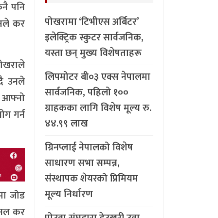
नै पनि
पोखरामा ‘टिभीएस अर्बिटर’
उनले कर
इलेक्ट्रिक स्कुटर सार्वजनिक,
यस्ता छन् मुख्य विशेषताहरू
पोखराले
लिपमोटर बी०३ एक्स नेपालमा
ै उनले
सार्वजनिक, पहिलो १००
। आफ्नो
ग्राहकका लागि विशेष मूल्य रु.
ोग गर्न
४४.९९ लाख
ग्रिनप्लाई नेपालको विशेष
साधारण सभा सम्पन्न,
संस्थापक शेयरको प्रिमियम
मूल्य निर्धारण
ेमा जोड
 उनल कर
पोउवा संघद्वारा देउखुरी उवा