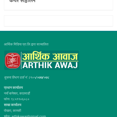
केयर सञ्चालन
आर्थिक मिडिया प्रा.लि.द्वारा सञ्चालित
सूचना विभाग दर्ता नं :२१०५
/०७७/०७८
प्रधान कार्यालय
नयाँ बानेश्वर, काठमाडौं
फोनः ९८५११०६०८०
शाखा कार्यालय
पोखरा, कास्की
इमेलः arthikawaj@gmail.com