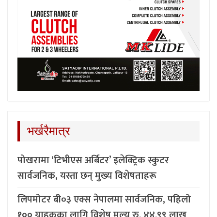
भर्खरैमात्र
पोखरामा ‘टिभीएस अर्बिटर’ इलेक्ट्रिक स्कुटर
सार्वजनिक, यस्ता छन् मुख्य विशेषताहरू
लिपमोटर बी०३ एक्स नेपालमा सार्वजनिक, पहिलो
१०० ग्राहकका लागि विशेष मूल्य रु. ४४.९९ लाख