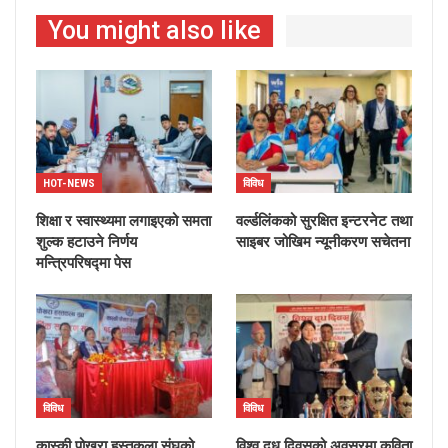
You might also like
HOT-NEWS
विविध
शिक्षा र स्वास्थ्यमा लगाइएको समता
वर्ल्डलिंकको सुरक्षित इन्टरनेट तथा
शुल्क हटाउने निर्णय
साइबर जोखिम न्यूनीकरण सचेतना
मन्त्रिपरिषद्मा पेस
विविध
विविध
कास्की पोखरा हस्तकला संघको
विश्व दुध दिवसको अवसरमा कविता