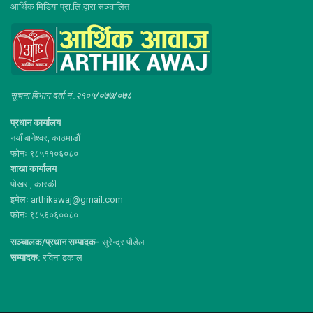
आर्थिक मिडिया प्रा.लि.द्वारा सञ्चालित
सूचना विभाग दर्ता नं :२१०५
/०७७/०७८
प्रधान कार्यालय
नयाँ बानेश्वर, काठमाडौं
फोनः ९८५११०६०८०
शाखा कार्यालय
पोखरा, कास्की
इमेलः arthikawaj@gmail.com
फोनः ९८५६०६००८०
सञ्चालक/प्रधान सम्पादक-
सुरेन्द्र पौडेल
सम्पादक:
रविना ढकाल