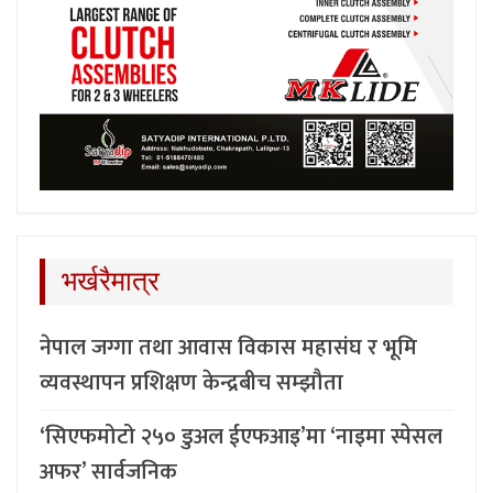
भर्खरैमात्र
नेपाल जग्गा तथा आवास विकास महासंघ र भूमि
व्यवस्थापन प्रशिक्षण केन्द्रबीच सम्झौता
‘सिएफमोटो २५० डुअल ईएफआइ’मा ‘नाइमा स्पेसल
अफर’ सार्वजनिक