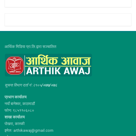
आर्थिक मिडिया प्रा.लि.द्वारा सञ्चालित
सूचना विभाग दर्ता नं :२१०५
/०७७/०७८
प्रधान कार्यालय
नयाँ बानेश्वर, काठमाडौं
फोनः ९८५११०६०८०
शाखा कार्यालय
पोखरा, कास्की
इमेलः arthikawaj@gmail.com