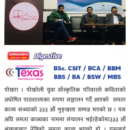
पोखरा । पोखरेली युवा साँस्कृतिक परिवारले कविताको
अघोषित पाठशालाका रुपमा सञ्चालन गर्दै आएको समता
काव्य सन्ध्याको ३३३ औं शृङ्खला सम्पन्न भएको छ । यस
अघि समता काब्यका नाममा संचालन भईरहेकोमा३३३ औं
श्रृंखलाबाट नेबिको समता काव्य भएको हो । यसलाई