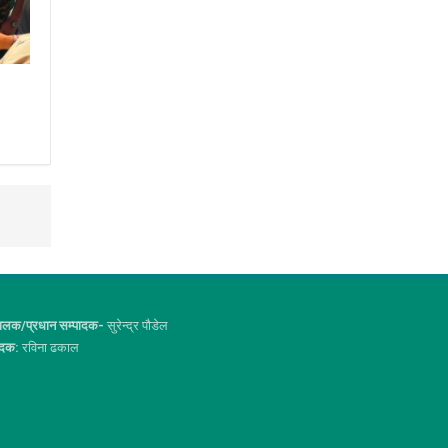
ालक/प्रधान सम्पादक-
सुरेन्द्र पौडेल
ादक:
रविना ढकाल