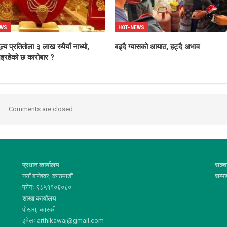
EWS
HOT-NEWS
ल्य प्रतितोला ३ लाख रुपैयाँ नाध्यो,
बढ्दै ग्यासको आयात, हट्दै अभाव
इरहेको छ कारोबार ?
Comments are closed.
प्रधान कार्यालय
सञ्च
नयाँ बानेश्वर, काठमाडौं
सम्प
फोनः ९८५११०६०८०
शाखा कार्यालय
पोखरा, कास्की
इमेलः arthikawaj@gmail.com