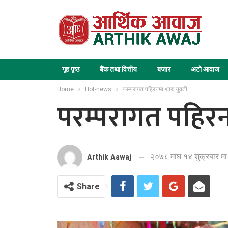
गृह पृष्ठ
बैंक तथा वित्तीय
बजार
अटो आवाज
Home
Hot-news
परम्परागत पहिरनमा थारु युवती
परम्परागत पहिरन
२०७८ माघ १४ शुक्रबार मा
Arthik Aawaj
Share