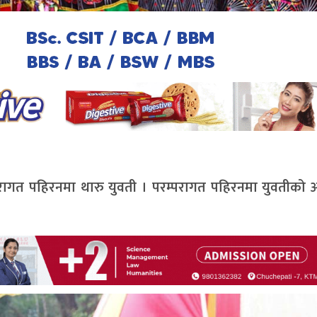
रागत पहिरनमा थारु युवती । परम्परागत पहिरनमा युवतीको 