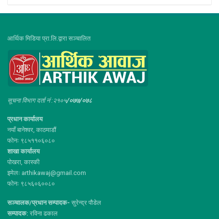
आर्थिक मिडिया प्रा.लि.द्वारा सञ्चालित
सूचना विभाग दर्ता नं :२१०५
/०७७/०७८
प्रधान कार्यालय
नयाँ बानेश्वर, काठमाडौं
फोनः ९८५११०६०८०
शाखा कार्यालय
पोखरा, कास्की
इमेलः arthikawaj@gmail.com
फोनः ९८५६०६००८०
सञ्चालक/प्रधान सम्पादक-
सुरेन्द्र पौडेल
सम्पादक:
रविना ढकाल