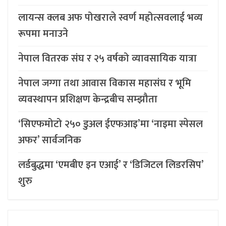
लायन्स क्लब अफ पोखराले स्वर्ण महोत्सवलाई भव्य
रूपमा मनाउने
नेपाल वितरक संघ र २५ वर्षको व्यावसायिक यात्रा
नेपाल जग्गा तथा आवास विकास महासंघ र भूमि
व्यवस्थापन प्रशिक्षण केन्द्रबीच सम्झौता
‘सिएफमोटो २५० डुअल ईएफआइ’मा ‘नाइमा स्पेसल
अफर’ सार्वजनिक
लर्डबुद्धमा ‘एमबीए इन एआई’ र ‘डिजिटल लिडरसिप’
शुरु