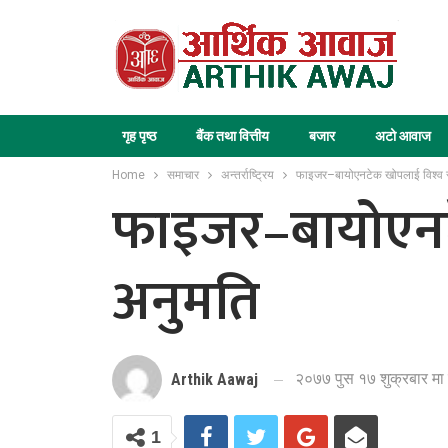
गृह पृष्ठ
बैंक तथा वित्तीय
बजार
अटो आवाज
Home
समाचार
अन्तर्राष्ट्रिय
फाइजर–बायोएनटेक खोपलाई विश्व स
फाइजर–बायोएनटे
अनुमति
२०७७ पुस १७ शुक्रबार मा
Arthik Aawaj
1