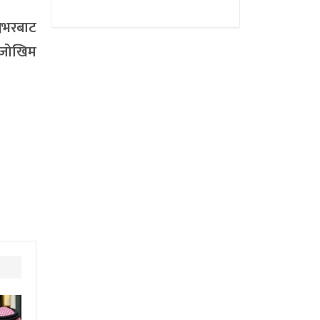
्वभरबाट
े जोखिम