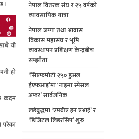
छ ।
नेपाल वितरक संघ र २५ वर्षको
व्यावसायिक यात्रा
नेपाल जग्गा तथा आवास
विकास महासंघ र भूमि
ाथै यी
व्यवस्थापन प्रशिक्षण केन्द्रबीच
सम्झौता
्पनी हो
‘सिएफमोटो २५० डुअल
ईएफआइ’मा ‘नाइमा स्पेसल
अफर’ सार्वजनिक
्मक कदम
लर्डबुद्धमा ‘एमबीए इन एआई’ र
‘डिजिटल लिडरसिप’ शुरु
 परेका