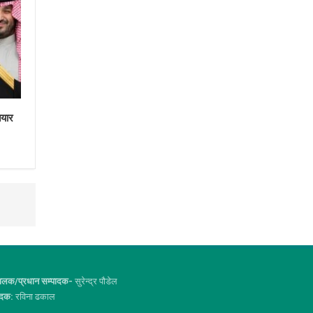
तयार
ालक/प्रधान सम्पादक-
सुरेन्द्र पौडेल
ादक:
रविना ढकाल