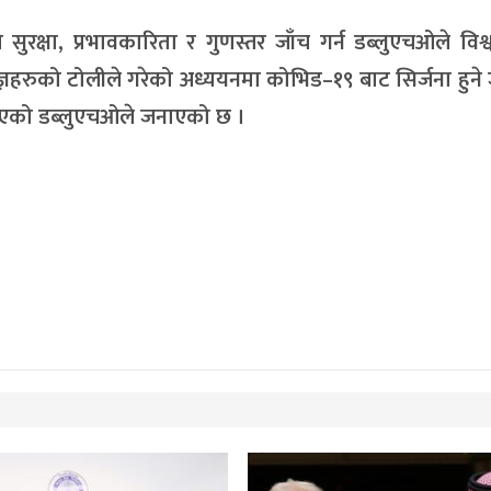
क्षा, प्रभावकारिता र गुणस्तर जाँच गर्न डब्लुएचओले विश
िज्ञहरुको टोलीले गरेको अध्ययनमा कोभिड–१९ बाट सिर्जना हुन
ेखिएको डब्लुएचओले जनाएको छ ।