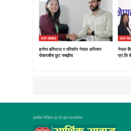
HOT-NEWS
HOT-N
इनोभा हस्पिटल र परिवर्तन नेपाल अभियान
नेपाल बै
पोखराबीच छुट सम्झौता
प्रा.लि 
आर्थिक मिडिया प्रा.लि.द्वारा सञ्चालित