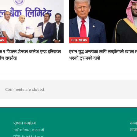
EWS
HOT-NEWS
ंक र पिपल्स डेन्टल कलेज एण्ड हस्पिटल
इरान युद्ध अन्त्यका लागि सम्झौताको खाका 
बीच सम्झौता
भएको ट्रम्पको दाबी
Comments are closed.
प्रधान कार्यालय
सञ्च
नयाँ बानेश्वर, काठमाडौं
सम्प
फोनः ९८५११०६०८०