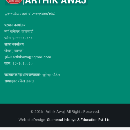
सूचना विभाग दर्ता नं :२१०५
/०७७/०७८
प्रधान कार्यालय
नयाँ बानेश्वर, काठमाडौं
फोनः ९८५११०६०८०
शाखा कार्यालय
पोखरा, कास्की
इमेलः arthikawaj@gmail.com
फोनः ९८५६०६००८०
सञ्चालक/प्रधान सम्पादक-
सुरेन्द्र पौडेल
सम्पादक:
रविना ढकाल
© 2026 - Arthik Awaj. All Rights Reserved.
Website Design:
Starnepal Infosys & Education Pvt. Ltd.