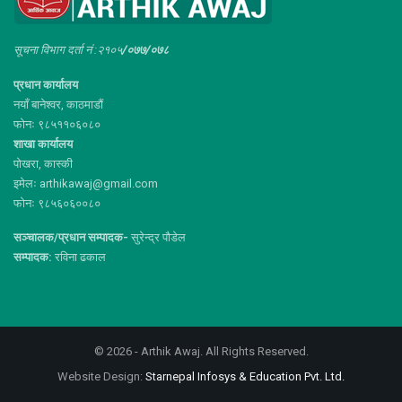
सूचना विभाग दर्ता नं :२१०५
/०७७/०७८
प्रधान कार्यालय
नयाँ बानेश्वर, काठमाडौं
फोनः ९८५११०६०८०
शाखा कार्यालय
पोखरा, कास्की
इमेलः arthikawaj@gmail.com
फोनः ९८५६०६००८०
सञ्चालक/प्रधान सम्पादक-
सुरेन्द्र पौडेल
सम्पादक:
रविना ढकाल
© 2026 - Arthik Awaj. All Rights Reserved.
Website Design:
Starnepal Infosys & Education Pvt. Ltd.