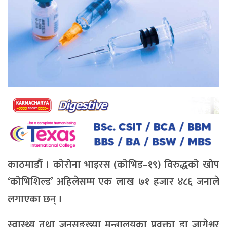
काठमाडौँ । कोरोना भाइरस (कोभिड–१९) विरुद्धको खोप
‘कोभिशिल्ड’ अहिलेसम्म एक लाख ७१ हजार ४८६ जनाले
लगाएका छन् ।
स्वास्थ्य तथा जनसङ्ख्या मन्त्रालयका प्रवक्ता डा जागेश्वर