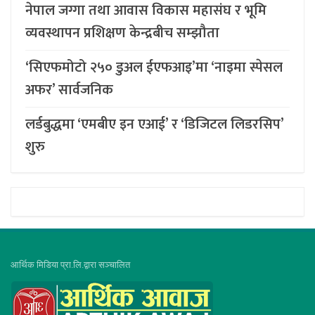
नेपाल जग्गा तथा आवास विकास महासंघ र भूमि
व्यवस्थापन प्रशिक्षण केन्द्रबीच सम्झौता
‘सिएफमोटो २५० डुअल ईएफआइ’मा ‘नाइमा स्पेसल
अफर’ सार्वजनिक
लर्डबुद्धमा ‘एमबीए इन एआई’ र ‘डिजिटल लिडरसिप’
शुरु
आर्थिक मिडिया प्रा.लि.द्वारा सञ्चालित