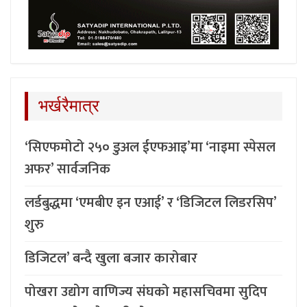
भर्खरैमात्र
‘सिएफमोटो २५० डुअल ईएफआइ’मा ‘नाइमा स्पेसल
अफर’ सार्वजनिक
लर्डबुद्धमा ‘एमबीए इन एआई’ र ‘डिजिटल लिडरसिप’
शुरु
डिजिटल’ बन्दै खुला बजार कारोबार
पोखरा उद्योग वाणिज्य संघको महासचिवमा सुदिप