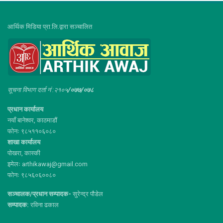
आर्थिक मिडिया प्रा.लि.द्वारा सञ्चालित
सूचना विभाग दर्ता नं :२१०५
/०७७/०७८
प्रधान कार्यालय
नयाँ बानेश्वर, काठमाडौं
फोनः ९८५११०६०८०
शाखा कार्यालय
पोखरा, कास्की
इमेलः arthikawaj@gmail.com
फोनः ९८५६०६००८०
सञ्चालक/प्रधान सम्पादक-
सुरेन्द्र पौडेल
सम्पादक:
रविना ढकाल