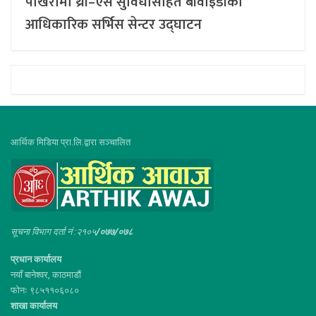
पोखरामा थ्री–एस सुविधासहित बीवाइडीको
आधिकारिक सर्भिस सेन्टर उद्घाटन
आर्थिक मिडिया प्रा.लि.द्वारा सञ्चालित
सूचना विभाग दर्ता नं :२१०५
/०७७/०७८
प्रधान कार्यालय
नयाँ बानेश्वर, काठमाडौं
फोनः ९८५११०६०८०
शाखा कार्यालय