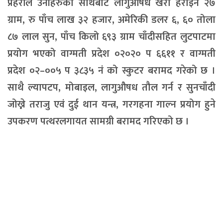
प्रहरीले उनीहरुका साथबाट लागुऔषध खैरो हेरोइन २७
ग्राम, रु पाँच लाख ३२ हजार, अमेरिकी डलर ६, ६० तोला
८७ लाल सुन, पाँच किलो ६९३ ग्राम चाँदीसहित लुटपाटमा
प्रयोग भएको वाग्मती प्रदेश ०२०२० प ६६११ र वाग्मती
प्रदेश ०२–००५ प ३८३५ नं को स्कुटर बरामद गरेको छ ।
साथै ल्यापटप, मोबाइल, लागुऔषध तौल गर्न र सुनचाँदी
जोख्ने तराजु एवं दुई थान यन्त्र, गरगहना गाल्न प्रयोग हुने
उपकरण पत्थरलगायत सामग्री बरामद गरिएको छ ।