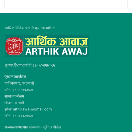
आर्थिक मिडिया प्रा.लि.द्वारा सञ्चालित
सूचना विभाग दर्ता नं :२१०५
/०७७/०७८
प्रधान कार्यालय
नयाँ बानेश्वर, काठमाडौं
फोनः ९८५११०६०८०
शाखा कार्यालय
पोखरा, कास्की
इमेलः arthikawaj@gmail.com
फोनः ९८५६०६००८०
सञ्चालक/प्रधान सम्पादक-
सुरेन्द्र पौडेल