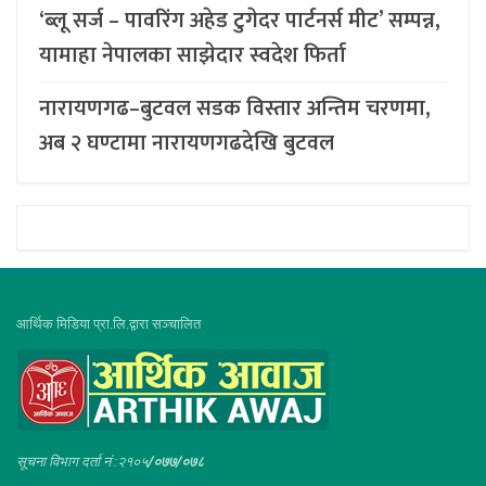
‘ब्लू सर्ज – पावरिंग अहेड टुगेदर पार्टनर्स मीट’ सम्पन्न,
यामाहा नेपालका साझेदार स्वदेश फिर्ता
नारायणगढ–बुटवल सडक विस्तार अन्तिम चरणमा,
अब २ घण्टामा नारायणगढदेखि बुटवल
आर्थिक मिडिया प्रा.लि.द्वारा सञ्चालित
सूचना विभाग दर्ता नं :२१०५
/०७७/०७८