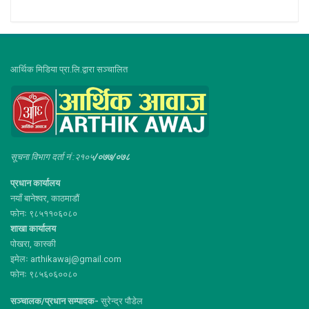
आर्थिक मिडिया प्रा.लि.द्वारा सञ्चालित
सूचना विभाग दर्ता नं :२१०५
/०७७/०७८
प्रधान कार्यालय
नयाँ बानेश्वर, काठमाडौं
फोनः ९८५११०६०८०
शाखा कार्यालय
पोखरा, कास्की
इमेलः arthikawaj@gmail.com
फोनः ९८५६०६००८०
सञ्चालक/प्रधान सम्पादक-
सुरेन्द्र पौडेल