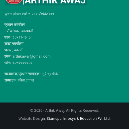
सूचना विभाग दर्ता नं :२१०५
/०७७/०७८
प्रधान कार्यालय
नयाँ बानेश्वर, काठमाडौं
फोनः ९८५११०६०८०
शाखा कार्यालय
पोखरा, कास्की
इमेलः arthikawaj@gmail.com
फोनः ९८५६०६००८०
सञ्चालक/प्रधान सम्पादक-
सुरेन्द्र पौडेल
सम्पादक:
रविना ढकाल
© 2026 - Arthik Awaj. All Rights Reserved.
Website Design:
Starnepal Infosys & Education Pvt. Ltd.