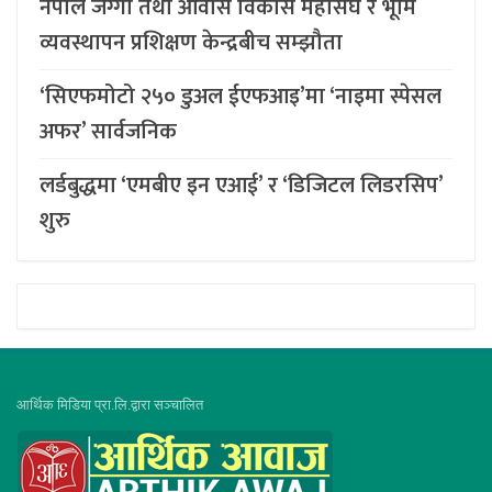
नेपाल जग्गा तथा आवास विकास महासंघ र भूमि
व्यवस्थापन प्रशिक्षण केन्द्रबीच सम्झौता
‘सिएफमोटो २५० डुअल ईएफआइ’मा ‘नाइमा स्पेसल
अफर’ सार्वजनिक
लर्डबुद्धमा ‘एमबीए इन एआई’ र ‘डिजिटल लिडरसिप’
शुरु
आर्थिक मिडिया प्रा.लि.द्वारा सञ्चालित