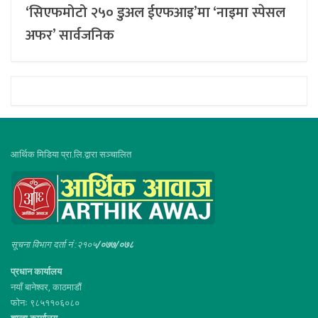
‘सिएफमोटो २५० डुअल ईएफआइ’मा ‘नाइमा स्पेसल
अफर’ सार्वजनिक
आर्थिक मिडिया प्रा.लि.द्वारा सञ्चालित
सूचना विभाग दर्ता नं :२१०५
/०७७/०७८
प्रधान कार्यालय
नयाँ बानेश्वर, काठमाडौं
फोनः ९८५११०६०८०