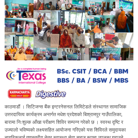
काठमाडौं । सिटिजन्स बैंक इन्टरनेसनल लिमिटेडले संस्थागत सामाजिक
उत्तरदायित्व कार्यक्रम अन्तर्गत मधेश प्रदेशको बिश्रामपुर गाउँपालिका,
बारामा निःशुल्क आँखा परीक्षण शिविर सम्पन्न गरेको छ । स्वस्थ दृष्टि र
उज्यालो भविष्यको लक्ष्यसहित आयोजना गरिएको यस शिविरले समुदायका
नागरिकलाई गुणस्तरीय नेत्र स्वास्थ्य सेवा सहज रूपमा उपलब्ध गराउने