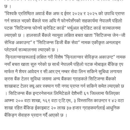
छ ।
“विश्वकै प्रतिष्ठित अवार्ड बैंक अफ द ईयर २०२४ र २०२५ को उपाधि प्राप्त
गर्न सफल भएको बैंकले यस अघि नै फोनपेसँगको सहकार्यमा नेपालमै पहिलो
पटक “सिटिजन्स फोनपे क्रेडिट कार्ड” भर्चुअल क्रेडिट कार्ड सञ्चालनमा
ल्याएको छ । हालसालै बैंकले नवयुवा लक्षित बचत खाता “सिटिजन्स जेन–जी
सेभिङ अकाउन्ट” र “सिटिजन्स डिजी बैंक सेवा” नामक एकीकृत अनलाइन
प्लेटफर्म सञ्चालनमा ल्याएको छ ।
फ्रिलान्सरहरूलाई लक्षित गरी विशेष “फ्रिलान्सर सेविङ्ज अकाउन्ट” नामक
नयाँ बचत खाता सुरु गरेको छ साथै नेपालमै पहिलो पटक मोबाइल बैंकिङ एप
मार्फत नै शेयर आवेदन र सी.आर.एन् नम्बर सेवा लिन सकिने सुबिधा लगायत
क्रस बैंक टेलर सुविधा जसमा अन्य बैंकका ग्राहकले सिटिजन्स बैंकको
शाखाबाट टेलर क्यू आर स्क्यान गरी नगद प्राप्त गर्न सकिने समेत ल्याएको छ
। सिटिजन्स बैंक इन्टरनेसनल लिमिटेडले देशैभरी ६१ जिल्लामा फैलिएका
आफ्ना २०० वटा शाखा, १६९ वटा ए.टि.एम., ३ विस्तारित काउन्टर र ४२ वटा
शाखा रहित बैंकिङ ईकाइबाट २० लाख ३७ हजार ग्राहकवर्गलाई आधुनिक
बैंकिङ्ग सेवाहरु प्रदान गर्दै आएको छ ।