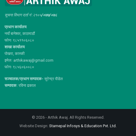
सूचना विभाग दर्ता नं :२१०५
/०७७/०७८
प्रधान कार्यालय
नयाँ बानेश्वर, काठमाडौं
फोनः ९८५११०६०८०
शाखा कार्यालय
पोखरा, कास्की
इमेलः arthikawaj@gmail.com
फोनः ९८५६०६००८०
सञ्चालक/प्रधान सम्पादक-
सुरेन्द्र पौडेल
सम्पादक:
रविना ढकाल
© 2026 - Arthik Awaj. All Rights Reserved.
Website Design:
Starnepal Infosys & Education Pvt. Ltd.