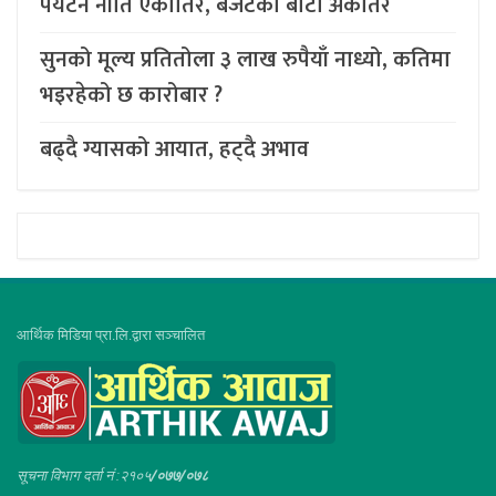
पर्यटन नीति एकातिर, बजेटको बाटो अर्कैतिर
सुनको मूल्य प्रतितोला ३ लाख रुपैयाँ नाध्यो, कतिमा
भइरहेको छ कारोबार ?
बढ्दै ग्यासको आयात, हट्दै अभाव
आर्थिक मिडिया प्रा.लि.द्वारा सञ्चालित
सूचना विभाग दर्ता नं :२१०५
/०७७/०७८