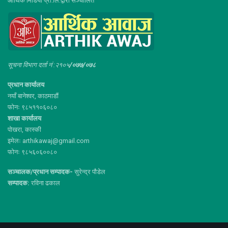
आर्थिक मिडिया प्रा.लि.द्वारा सञ्चालित
सूचना विभाग दर्ता नं :२१०५
/०७७/०७८
प्रधान कार्यालय
नयाँ बानेश्वर, काठमाडौं
फोनः ९८५११०६०८०
शाखा कार्यालय
पोखरा, कास्की
इमेलः arthikawaj@gmail.com
फोनः ९८५६०६००८०
सञ्चालक/प्रधान सम्पादक-
सुरेन्द्र पौडेल
सम्पादक:
रविना ढकाल