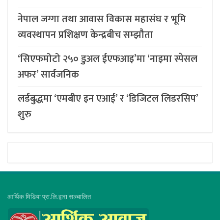
नेपाल जग्गा तथा आवास विकास महासंघ र भूमि
व्यवस्थापन प्रशिक्षण केन्द्रबीच सम्झौता
‘सिएफमोटो २५० डुअल ईएफआइ’मा ‘नाइमा स्पेसल
अफर’ सार्वजनिक
लर्डबुद्धमा ‘एमबीए इन एआई’ र ‘डिजिटल लिडरसिप’
शुरु
आर्थिक मिडिया प्रा.लि.द्वारा सञ्चालित