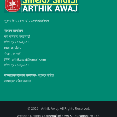
सूचना विभाग दर्ता नं :२१०५
/०७७/०७८
प्रधान कार्यालय
नयाँ बानेश्वर, काठमाडौं
फोनः ९८५११०६०८०
शाखा कार्यालय
पोखरा, कास्की
इमेलः arthikawaj@gmail.com
फोनः ९८५६०६००८०
सञ्चालक/प्रधान सम्पादक-
सुरेन्द्र पौडेल
सम्पादक:
रविना ढकाल
© 2026 - Arthik Awaj. All Rights Reserved.
Website Design:
Starnepal Infosys & Education Pvt. Ltd.