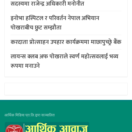
सदस्यमा राजेन्द्र अधिकारी मनोनीत
इनोभा हस्पिटल र परिवर्तन नेपाल अभियान
पोखराबीच छुट सम्झौता
करदाता प्रोत्साहन उपहार कार्यक्रममा माछापुच्छ्र्रे बैंक
लायन्स क्लब अफ पोखराले स्वर्ण महोत्सवलाई भव्य
रूपमा मनाउने
आर्थिक मिडिया प्रा.लि.द्वारा सञ्चालित