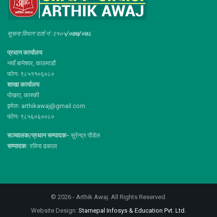
सूचना विभाग दर्ता नं :२१०५
/०७७/०७८
प्रधान कार्यालय
नयाँ बानेश्वर, काठमाडौं
फोनः ९८५११०६०८०
शाखा कार्यालय
पोखरा, कास्की
इमेलः arthikawaj@gmail.com
फोनः ९८५६०६००८०
सञ्चालक/प्रधान सम्पादक-
सुरेन्द्र पौडेल
सम्पादक:
रविना ढकाल
© 2026 - Arthik Awaj. All Rights Reserved.
Website Design:
Starnepal Infosys & Education Pvt. Ltd.