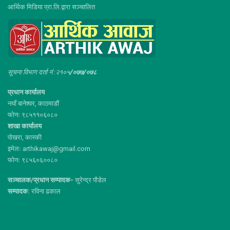
आर्थिक मिडिया प्रा.लि.द्वारा सञ्चालित
सूचना विभाग दर्ता नं :२१०५
/०७७/०७८
प्रधान कार्यालय
नयाँ बानेश्वर, काठमाडौं
फोनः ९८५११०६०८०
शाखा कार्यालय
पोखरा, कास्की
इमेलः arthikawaj@gmail.com
फोनः ९८५६०६००८०
सञ्चालक/प्रधान सम्पादक-
सुरेन्द्र पौडेल
सम्पादक:
रविना ढकाल