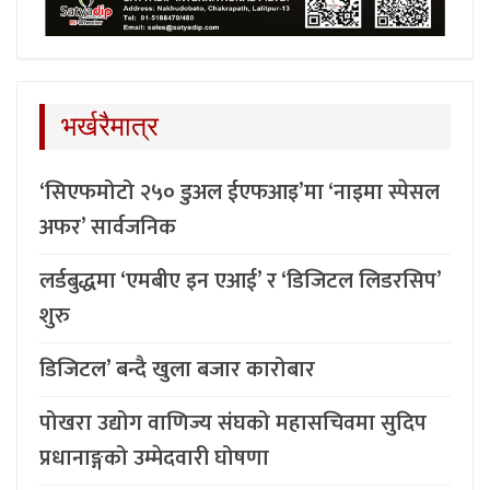
भर्खरैमात्र
‘सिएफमोटो २५० डुअल ईएफआइ’मा ‘नाइमा स्पेसल
अफर’ सार्वजनिक
लर्डबुद्धमा ‘एमबीए इन एआई’ र ‘डिजिटल लिडरसिप’
शुरु
डिजिटल’ बन्दै खुला बजार कारोबार
पोखरा उद्योग वाणिज्य संघको महासचिवमा सुदिप
प्रधानाङ्गको उम्मेदवारी घोषणा