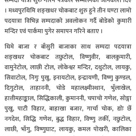
सम्पदा यात्रा शुरु गरिने पत्रकार सम्मेलनका जानकारी दिए
। मध्यपुरथिमि शङ्खधर चोकबाट शुरु हुने तीन घण्टा लामो
पदयात्रा विभिन्न सम्पदाको अवलोकन गर्दै बोडेको कुमारी
मन्दिर एवं पार्कमा पुगेर समापन गरिने बताए ।
धिमे बाजा र बाँसुरी बाजाका साथ सम्पदा पदयात्रा
शङ्खधर चोकबाट तछुटोल, विष्णुवीर, बालकुमारी,
वामुनेटोल, लाछी टोल, लोकेश्वर मन्दिर, दथुटोल, लायकु,
सिवाटोल, निगुः पुखु, इनायटोल, इन्द्रायणी, विष्णु कुण्डल,
दिगुटोल, ताहाननी, चोडे महालक्ष्मीस्थान, भुँलाखेल,
हात्तीमहाङ्काल, सिद्धिकाली, कुमाननी, चपाचो गणेश, सोङ्गा
पुखु, पाटी विहार, बाहाखा बजार, गार्चा चोक, द्योः छेँ
नगदेश, सिद्धि गणेश, बुद्ध विहार, विष्णु तकीँ, नछुटोल,
लाछी, भाँगु, विष्णुघाट, लायकु, कमल पोखरी, कालिका