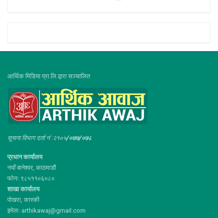
आर्थिक मिडिया प्रा.लि.द्वारा सञ्चालित
सूचना विभाग दर्ता नं :२१०५
/०७७/०७८
प्रधान कार्यालय
नयाँ बानेश्वर, काठमाडौं
फोनः ९८५११०६०८०
शाखा कार्यालय
पोखरा, कास्की
इमेलः arthikawaj@gmail.com