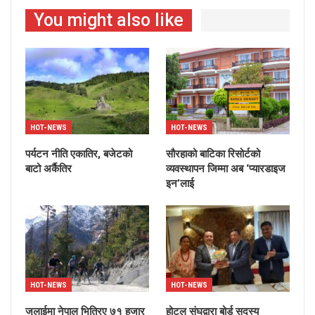
You might also like
HOT-NEWS
HOT-NEWS
पर्यटन नीति एकातिर, बजेटको
सौरहाको बाटिका रिसोर्टको
बाटो अर्कैतिर
व्यवस्थापन जिम्मा अब ‘प्यारडाइज
इन’लाई
HOT-NEWS
HOT-NEWS
जुलाईमा नेपाल भित्रिए ७१ हजार
होटल संघद्वारा बोर्ड सदस्य