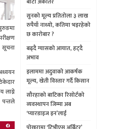
बाटो अर्कैतिर
सुनको मूल्य प्रतितोला ३ लाख
रुपैयाँ नाध्यो, कतिमा भइरहेको
सुरुङमा
छ कारोबार ?
परीक्षण
ा सूचना
बढ्दै ग्यासको आयात, हट्दै
अभाव
इलाममा अदुवाको आकर्षक
 अध्ययन
मूल्य, खेती विस्तार गर्दै किसान
ठेकेदार
 लाग्ने
सौरहाको बाटिका रिसोर्टको
 पन्तले
व्यवस्थापन जिम्मा अब
‘प्यारडाइज इन’लाई
पोखरामा ‘टिभीएस अर्बिटर’