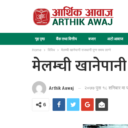
गृह पृष्ठ
बैंक तथा वित्तीय
बजार
अटो आवाज
Home
विविध
मेलम्ची खानेपानी राजधानी पुग्न समय लाग्ने
मेलम्ची खानेपानी 
२०७७ पुस १८ शनिबार मा 
Arthik Aawaj
6