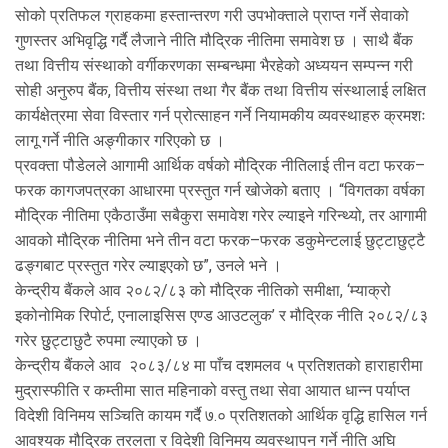
सोको प्रतिफल ग्राहकमा हस्तान्तरण गरी उपभोक्ताले प्राप्त गर्ने सेवाको
गुणस्तर अभिवृद्धि गर्दै लैजाने नीति मौद्रिक नीतिमा समावेश छ । साथै बैंक
तथा वित्तीय संस्थाको वर्गीकरणका सम्बन्धमा भैरहेको अध्ययन सम्पन्न गरी
सोही अनुरुप बैंक, वित्तीय संस्था तथा गैर बैंक तथा वित्तीय संस्थालाई लक्षित
कार्यक्षेत्रमा सेवा विस्तार गर्न प्रोत्साहन गर्ने नियामकीय व्यवस्थाहरु क्रमशः
लागू गर्ने नीति अङ्गीकार गरिएको छ ।
प्रवक्ता पौडेलले आगामी आर्थिक वर्षको मौद्रिक नीतिलाई तीन वटा फरक–
फरक कागजपत्रका आधारमा प्रस्तुत गर्न खोजेको बताए । “विगतका वर्षका
मौद्रिक नीतिमा एकैठाउँमा सबैकुरा समावेश गरेर ल्याइने गरिन्थ्यो, तर आगामी
आवको मौद्रिक नीतिमा भने तीन वटा फरक–फरक डकुमेन्टलाई छुट्टाछुट्टै
ढङ्गबाट प्रस्तुत गरेर ल्याइएको छ”, उनले भने ।
केन्द्रीय बैंकले आव २०८२/८३ को मौद्रिक नीतिको समीक्षा, ‘म्याक्रो
इकोनोमिक रिपोर्ट, एनालाइसिस एण्ड आउटलुक’ र मौद्रिक नीति २०८२/८३
गरेर छुुट्टाछुटै रुपमा ल्याएको छ ।
केन्द्रीय बैंकले आव २०८३/८४ मा पाँच दशमलव ५ प्रतिशतको हाराहारीमा
मुद्रास्फीति र कम्तीमा सात महिनाको वस्तु तथा सेवा आयात धान्न पर्याप्त
विदेशी विनिमय सञ्चिति कायम गर्दै ७.० प्रतिशतको आर्थिक वृद्धि हासिल गर्न
आवश्यक मौद्रिक तरलता र विदेशी विनिमय व्यवस्थापन गर्ने नीति अघि