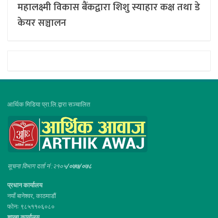
महालक्ष्मी विकास बैंकद्वारा शिशु स्याहार कक्ष तथा डे
केयर सञ्चालन
आर्थिक मिडिया प्रा.लि.द्वारा सञ्चालित
सूचना विभाग दर्ता नं :२१०५
/०७७/०७८
प्रधान कार्यालय
नयाँ बानेश्वर, काठमाडौं
फोनः ९८५११०६०८०
शाखा कार्यालय